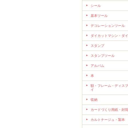
シール
基本ツール
デコレーションツール
ダイカットマシン・ダ
スタンプ
スタンプツール
アルバム
本
額・フレーム・ディス
イ
収納
カードづくり用紙・封
カルトナージュ・製本