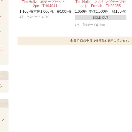
ンア
Tim Holtz 布テープセット
Tim Holtz マスキングテープセ
ム
2pc TH94041
ット French TH93355
1,100円(本体1,000円、税100円)
1,650円(本体1,500円、税150円)
レ
2本 各3ヤード(2.7m)
SOLD OUT
6本 各6ヤード(5.4m)
レ
全 [14] 商品中 [1-14] 商品を表示しています。
レ
レー
ら
ゆっ