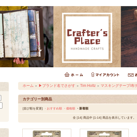
ホーム
▶ブランド名でさがす
Tim Holtz
マスキングテープ/布
＞
＞
＞
カテゴリー別商品
[並び順を変更]
・おすすめ順
・価格順
・新着順
全 [14] 商品中 [1-14] 商品を表示しています。