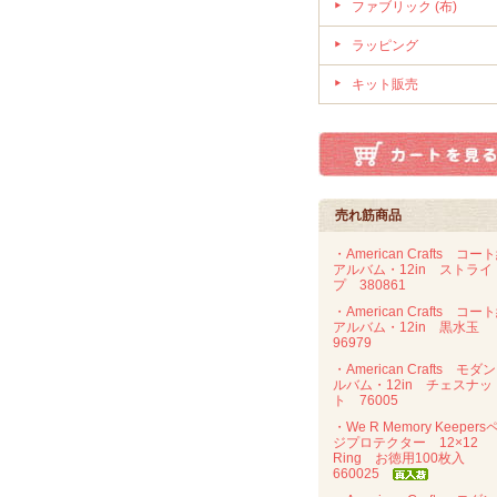
ファブリック (布)
ラッピング
キット販売
売れ筋商品
・American Crafts コー
アルバム・12in ストライ
プ 380861
・American Crafts コー
アルバム・12in 黒水玉
96979
・American Crafts モダ
ルバム・12in チェスナッ
ト 76005
・We R Memory Keepers
ジプロテクター 12×12
Ring お徳用100枚入
660025