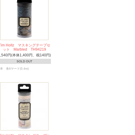
Tim Holtz マスキングテープセ
ット Marbled TH94219
1,540円(本体1,400円、税140円)
SOLD OUT
3本 各6ヤード(5.4m)