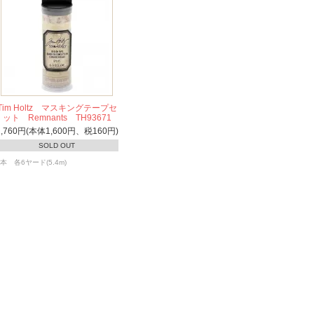
Tim Holtz マスキングテープセ
ット Remnants TH93671
1,760円(本体1,600円、税160円)
SOLD OUT
6本 各6ヤード(5.4m)