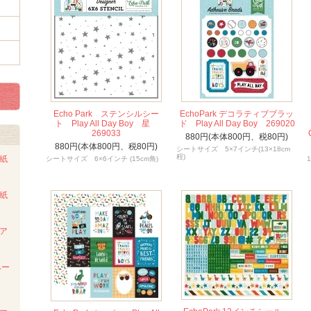
Echo Park ステンシルシー
EchoPark デコラティブブラッ
ト Play All Day Boy 星
ド Play All Day Boy 269020
269033
880円(本体800円、税80円)
880円(本体800円、税80円)
シートサイズ 5×7インチ(13×18cm
程)
ト紙
シートサイズ 6×6インチ (15cm角)
ト紙
ンア
ペー