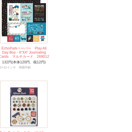
EchoParkペーパー Play All
Day Boy・6"X4" Journaling
Cards マルチカード 269012
132円(本体120円、税12円)
12×12インチ 両面印刷