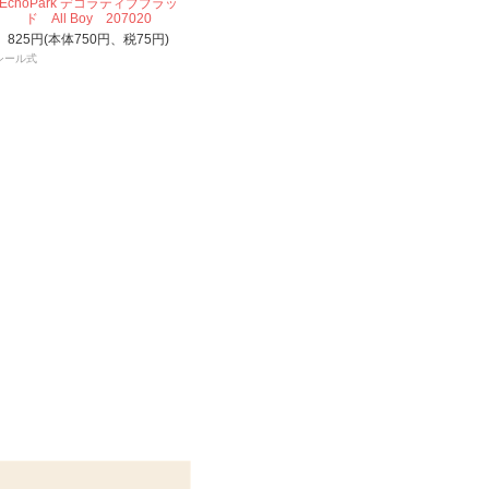
EchoPark デコラティブブラッ
ド All Boy 207020
825円(本体750円、税75円)
シール式