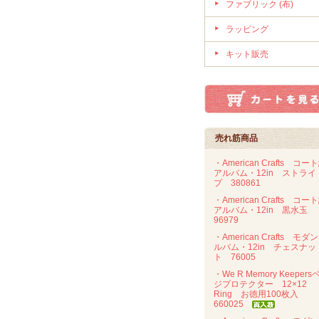
ファブリック (布)
ラッピング
キット販売
売れ筋商品
・American Crafts コー
アルバム・12in ストライ
プ 380861
・American Crafts コー
アルバム・12in 黒水玉
96979
・American Crafts モダ
ルバム・12in チェスナッ
ト 76005
・We R Memory Keepers
ジプロテクター 12×12
Ring お徳用100枚入
660025