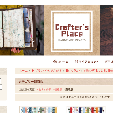
ホーム
▶ブランド名でさがす
Echo Park
(男の子) My Little Bo
＞
＞
＞
カテゴリー別商品
[並び順を変更]
・おすすめ順
・価格順
・新着順
全 [16] 商品中 [1-16] 商品を表示しています。