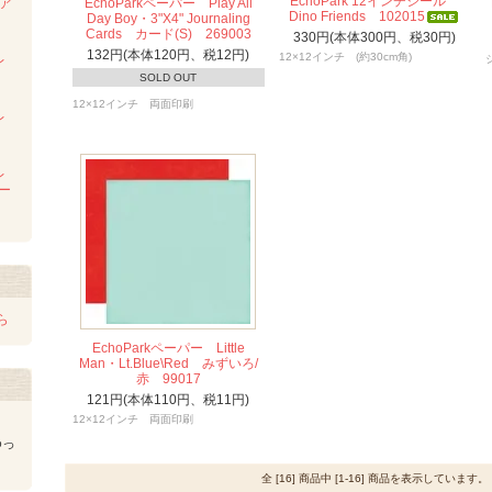
EchoPark 12インチシール
ンア
EchoParkペーパー Play All
Dino Friends 102015
ム
Day Boy・3"X4" Journaling
Cards カード(S) 269003
330円(本体300円、税30円)
132円(本体120円、税12円)
12×12インチ (約30cm角)
レ
SOLD OUT
12×12インチ 両面印刷
レ
レ
レー
ら
EchoParkペーパー Little
Man・Lt.Blue\Red みずいろ/
赤 99017
121円(本体110円、税11円)
12×12インチ 両面印刷
ゆっ
全 [16] 商品中 [1-16] 商品を表示しています。