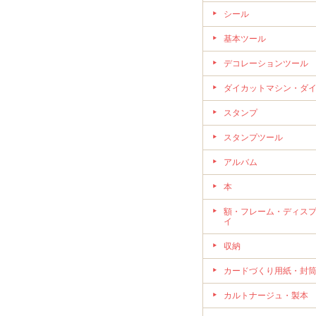
シール
基本ツール
デコレーションツール
ダイカットマシン・ダ
スタンプ
スタンプツール
アルバム
本
額・フレーム・ディス
イ
収納
カードづくり用紙・封
カルトナージュ・製本