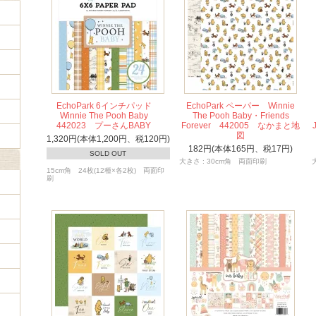
EchoPark 6インチパッド
EchoPark ペーパー Winnie
Winnie The Pooh Baby
The Pooh Baby・Friends
442023 プーさんBABY
Forever 442005 なかまと地
図
1,320円(本体1,200円、税120円)
182円(本体165円、税17円)
SOLD OUT
大きさ : 30cm角 両面印刷
15cm角 24枚(12種×各2枚) 両面印
刷