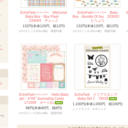
ンア
ム
EchoParkペーパー Welcome
EchoParkペーパー Baby
レ
Baby Boy・Boy Plaid
Boy・Bundle Of Joy 203003
234004 チェック
どうぶつ
132円(本体120円、税12円)
132円(本体120円、税12円)
レ
12×12インチ(30cm角) 両面印刷
12×12インチ(30cm角) 両面印刷
レ
レー
ら
EchoParkペーパー Hello Baby
EchoPark クリアスタンプ
girl・4"X6" Journaling Cards
Baby Girl 2 79035
171009 カード(L)
1,100円(本体1,000円、税100円)
88円(本体80円、税8円)
シートサイズ 4×6インチ
12×12インチ(30cm角) 両面印刷
ゆっ