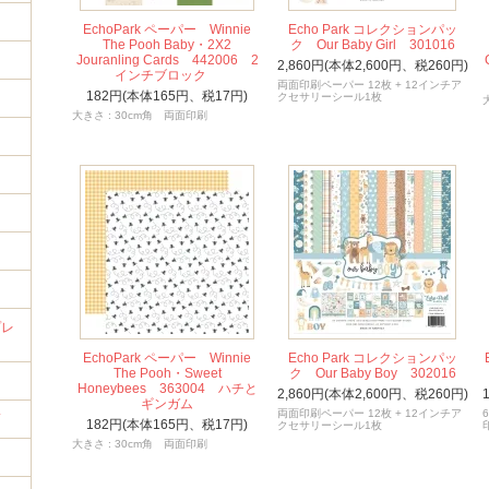
EchoPark ペーパー Winnie
Echo Park コレクションパッ
The Pooh Baby・2X2
ク Our Baby Girl 301016
Jouranling Cards 442006 2
2,860円(本体2,600円、税260円)
インチブロック
両面印刷ペーパー 12枚 + 12インチア
182円(本体165円、税17円)
クセサリーシール1枚
大きさ : 30cm角 両面印刷
イ
プレ
EchoPark ペーパー Winnie
Echo Park コレクションパッ
The Pooh・Sweet
ク Our Baby Boy 302016
Honeybees 363004 ハチと
2,860円(本体2,600円、税260円)
ギンガム
両面印刷ペーパー 12枚 + 12インチア
筒
182円(本体165円、税17円)
クセサリーシール1枚
大きさ : 30cm角 両面印刷