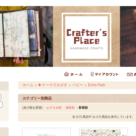
ホーム
▶テーマでさがす
ベビー
Echo Park
＞
＞
＞
カテゴリー別商品
[並び順を変更]
・おすすめ順
・価格順
・新着順
全 [17] 商品中 [1-17] 商品を表示しています。