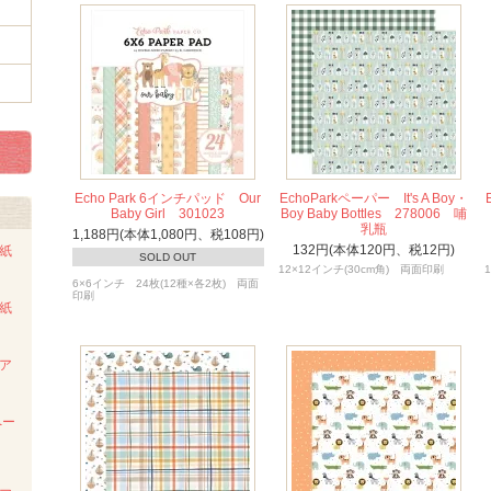
Echo Park 6インチパッド Our
EchoParkペーパー It's A Boy・
Baby Girl 301023
Boy Baby Bottles 278006 哺
乳瓶
1,188円(本体1,080円、税108円)
132円(本体120円、税12円)
ト紙
SOLD OUT
12×12インチ(30cm角) 両面印刷
6×6インチ 24枚(12種×各2枚) 両面
印刷
ト紙
ンア
ペー