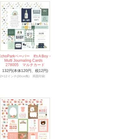
EchoParkペーパー It's A Boy・
Multi Journaling Cards
278005 マルチカード
132円(本体120円、税12円)
12×12インチ(30cm角) 両面印刷