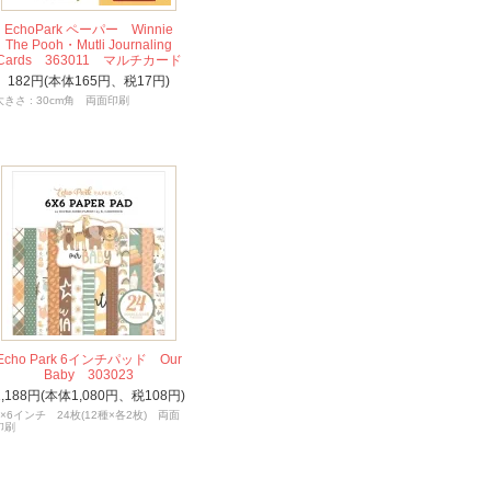
EchoPark ペーパー Winnie
The Pooh・Mutli Journaling
Cards 363011 マルチカード
182円(本体165円、税17円)
大きさ : 30cm角 両面印刷
Echo Park 6インチパッド Our
Baby 303023
1,188円(本体1,080円、税108円)
6×6インチ 24枚(12種×各2枚) 両面
印刷