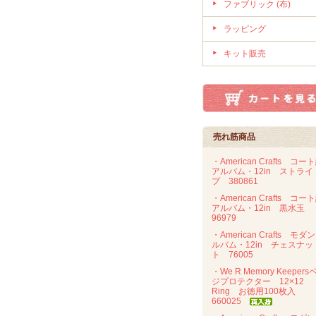
ファブリック (布)
ラッピング
キット販売
売れ筋商品
・American Crafts コー
アルバム・12in ストライ
プ 380861
・American Crafts コー
アルバム・12in 黒水玉
96979
・American Crafts モダ
ルバム・12in チェスナッ
ト 76005
・We R Memory Keepers
ジプロテクター 12×12
Ring お徳用100枚入
660025