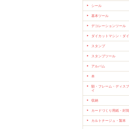
シール
基本ツール
デコレーションツール
ダイカットマシン・ダ
スタンプ
スタンプツール
アルバム
本
額・フレーム・ディス
イ
収納
カードづくり用紙・封
カルトナージュ・製本