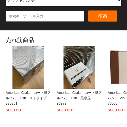
検索
売れ筋商品
American Crafts コート紙ア
American Crafts コート紙ア
American
ルバム・12in ストライプ
ルバム・12in 黒水玉
バム・12i
380861
96979
76005
SOLD OUT
SOLD OUT
SOLD OUT