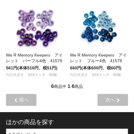
We R Memory Keepers アイ
We R Memory Keepers アイ
レット パープル4色 41579
レット ブルー4色 41578
561円(本体510円、税51円)
660円(本体600円、税60円)
穴の大きさ 3/16インチ 60個
穴の大きさ 3/16インチ 60個
6
1
6
商品中
-
商品
前へ
次へ
ほかの商品を探す