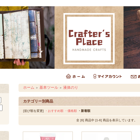
ホーム
基本ツール
液体のり
＞
＞
カテゴリー別商品
[並び順を変更]
・おすすめ順
・価格順
・新着順
全 [6] 商品中 [1-6] 商品を表示しています。