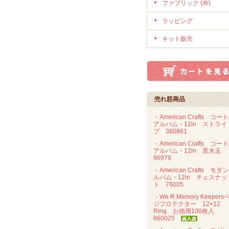
ファブリック (布)
ラッピング
キット販売
売れ筋商品
・American Crafts コー
アルバム・12in ストライ
プ 380861
・American Crafts コー
アルバム・12in 黒水玉
96979
・American Crafts モダ
ルバム・12in チェスナッ
ト 76005
・We R Memory Keepers
ジプロテクター 12×12
Ring お徳用100枚入
660025