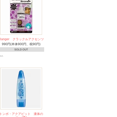
Ranger クラックルアクセンツ
990円(本体900円、税90円)
SOLD OUT
oz.
トンボ・アクアピット 液体の