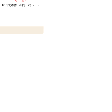
り (青)
187円(本体170円、税17円)