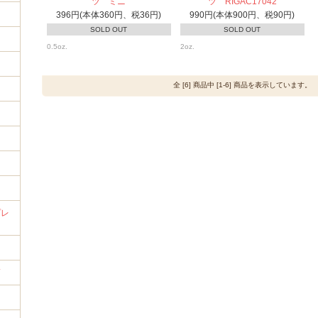
ツ ミニ
ツ RIGAC17042
396円(本体360円、税36円)
990円(本体900円、税90円)
SOLD OUT
SOLD OUT
0.5oz.
2oz.
全 [6] 商品中 [1-6] 商品を表示しています。
イ
プレ
筒