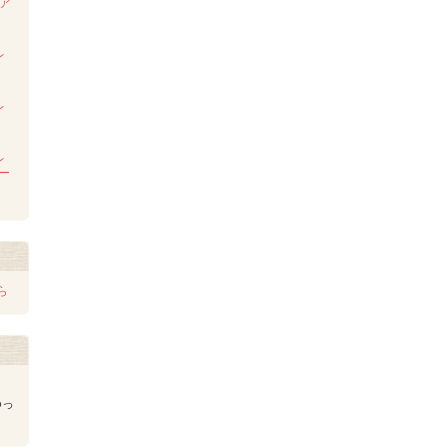
ンア
ム
レ
レ
レ
レー
ら
ゆっ