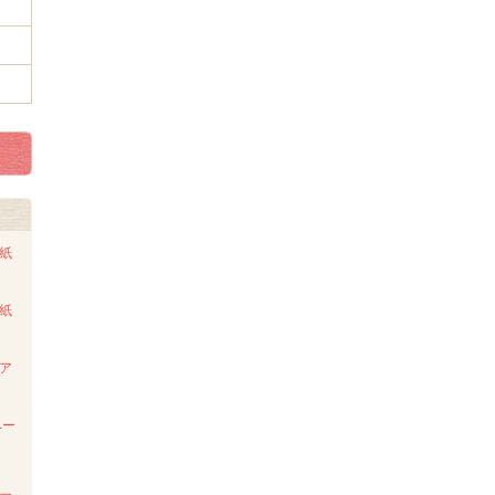
ト紙
ト紙
ンア
ペー