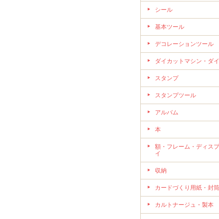
シール
基本ツール
デコレーションツール
ダイカットマシン・ダ
スタンプ
スタンプツール
アルバム
本
額・フレーム・ディス
イ
収納
カードづくり用紙・封
カルトナージュ・製本