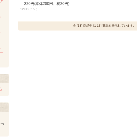
ンア
220円(本体200円、税20円)
ム
12×12インチ
レ
全 [13] 商品中 [1-13] 商品を表示しています。
レ
レ
レー
ら
ゆっ