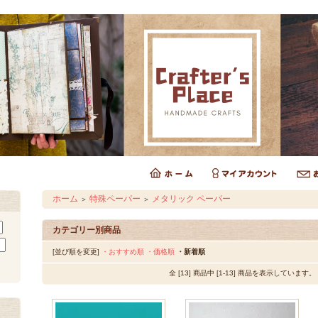
ホーム
特殊ペーパー
メタリック ペーパー
＞
＞
カテゴリー別商品
[並び順を変更]
・おすすめ順
・価格順
・新着順
全 [13] 商品中 [1-13] 商品を表示しています。