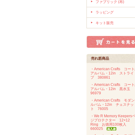
ファブリック (布)
ラッピング
キット販売
売れ筋商品
・American Crafts コー
アルバム・12in ストライ
プ 380861
・American Crafts コー
アルバム・12in 黒水玉
96979
・American Crafts モダ
ルバム・12in チェスナッ
ト 76005
・We R Memory Keepers
ジプロテクター 12×12
Ring お徳用100枚入
660025