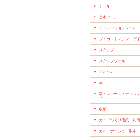
シール
基本ツール
デコレーションツール
ダイカットマシン・ダ
スタンプ
スタンプツール
アルバム
本
額・フレーム・ディス
イ
収納
カードづくり用紙・封
カルトナージュ・製本