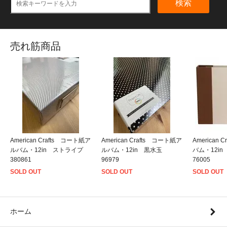
検索
売れ筋商品
American Crafts コート紙ア
American Crafts コート紙ア
American
ルバム・12in ストライプ
ルバム・12in 黒水玉
バム・12i
380861
96979
76005
SOLD OUT
SOLD OUT
SOLD OUT
ホーム