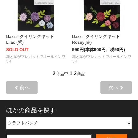
Bazzill クイリングキット
Bazzill クイリングキット
Lilac (紫)
Rosey(赤)
SOLD OUT
990円(本体900円、税90円)
花と葉がプレカットでオールインワ
花と葉がプレカットでオールインワ
ン!
ン!
2
1
2
商品中
-
商品
前へ
次へ
ほかの商品を探す