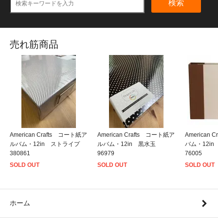
検索
売れ筋商品
American Crafts コート紙ア
American Crafts コート紙ア
American
ルバム・12in ストライプ
ルバム・12in 黒水玉
バム・12i
380861
96979
76005
SOLD OUT
SOLD OUT
SOLD OUT
ホーム