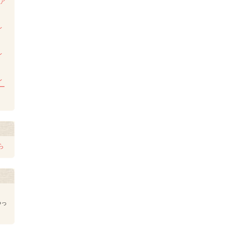
ンア
ム
レ
レ
レ
レー
ら
ゆっ