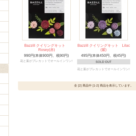
Bazzill クイリングキット
Bazzill クイリングキット Lilac
Rosey(赤)
(紫)
990円(本体900円、税90円)
495円(本体450円、税45円)
花と葉がプレカットでオールインワン!
SOLD OUT
花と葉がプレカットでオールインワン!
全 [2] 商品中 [1-2] 商品を表示しています。