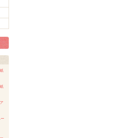
ト紙
ト紙
ンア
ペー