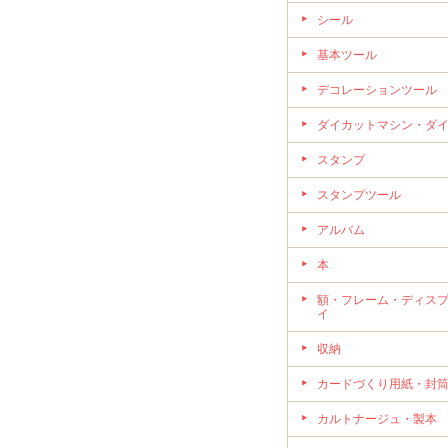
シール
基本ツール
デコレーションツール
ダイカットマシン・ダ
スタンプ
スタンプツール
アルバム
本
額・フレーム・ディス
イ
収納
カードづくり用紙・封
カルトナージュ・製本