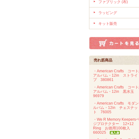
ファブリック (布)
ラッピング
キット販売
売れ筋商品
・American Crafts コー
アルバム・12in ストライ
プ 380861
・American Crafts コー
アルバム・12in 黒水玉
96979
・American Crafts モダ
ルバム・12in チェスナッ
ト 76005
・We R Memory Keepers
ジプロテクター 12×12
Ring お徳用100枚入
660025