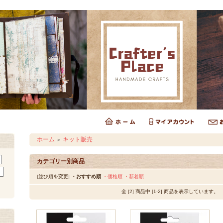
ホーム
キット販売
＞
カテゴリー別商品
[並び順を変更]
・おすすめ順
・価格順
・新着順
全 [2] 商品中 [1-2] 商品を表示しています。