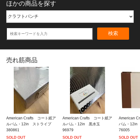
ほかの商品を探す
検索
売れ筋商品
American Crafts コート紙ア
American Crafts コート紙ア
American
ルバム・12in ストライプ
ルバム・12in 黒水玉
バム・12i
380861
96979
76005
SOLD OUT
SOLD OUT
SOLD OUT