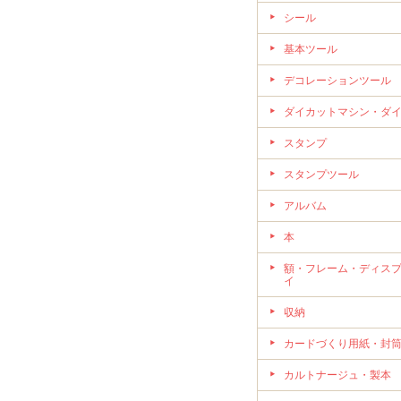
シール
基本ツール
デコレーションツール
ダイカットマシン・ダ
スタンプ
スタンプツール
アルバム
本
額・フレーム・ディス
イ
収納
カードづくり用紙・封
カルトナージュ・製本