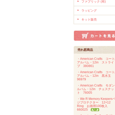
ファブリック (布)
ラッピング
キット販売
売れ筋商品
・American Crafts コー
アルバム・12in ストライ
プ 380861
・American Crafts コー
アルバム・12in 黒水玉
96979
・American Crafts モダ
ルバム・12in チェスナッ
ト 76005
・We R Memory Keepers
ジプロテクター 12×12
Ring お徳用100枚入
660025