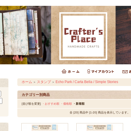
ホーム
スタンプ
Echo Park / Carta Bella / Simple Stories
＞
＞
カテゴリー別商品
[並び順を変更]
・おすすめ順
・価格順
・新着順
全 [20] 商品中 [1-20] 商品を表示しています。