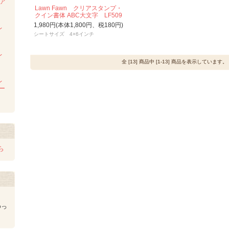
ンア
Lawn Fawn クリアスタンプ・
ム
クイン書体 ABC大文字 LF509
1,980円(本体1,800円、税180円)
レ
シートサイズ 4×6インチ
レ
全 [13] 商品中 [1-13] 商品を表示しています。
レ
レー
ら
ゆっ