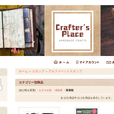
ホーム
スタンプ
アルファベットスタンプ
＞
＞
カテゴリー別商品
[並び順を変更]
・おすすめ順
・価格順
・新着順
全 [13] 商品中 [1-13] 商品を表示しています。