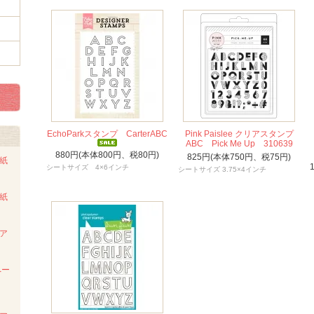
EchoParkスタンプ CarterABC
Pink Paislee クリアスタンプ
ABC Pick Me Up 310639
880円(本体800円、税80円)
825円(本体750円、税75円)
ト紙
シートサイズ 4×6インチ
シートサイズ 3.75×4インチ
ト紙
ンア
ペー