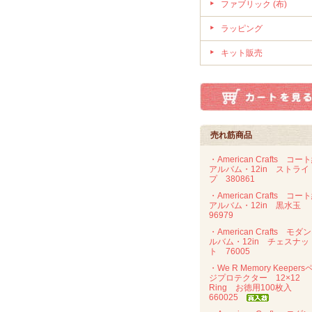
ファブリック (布)
ラッピング
キット販売
売れ筋商品
・American Crafts コー
アルバム・12in ストライ
プ 380861
・American Crafts コー
アルバム・12in 黒水玉
96979
・American Crafts モダ
ルバム・12in チェスナッ
ト 76005
・We R Memory Keepers
ジプロテクター 12×12
Ring お徳用100枚入
660025