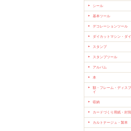
シール
基本ツール
デコレーションツール
ダイカットマシン・ダ
スタンプ
スタンプツール
アルバム
本
額・フレーム・ディス
イ
収納
カードづくり用紙・封
カルトナージュ・製本