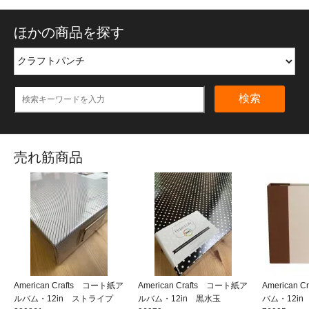
ほかの商品を探す
検索
売れ筋商品
American Crafts コート紙ア
American Crafts コート紙ア
American
ルバム・12in ストライプ
ルバム・12in 黒水玉
バム・12i