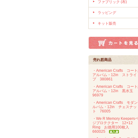
ファブリック (布)
ラッピング
キット販売
売れ筋商品
・American Crafts コー
アルバム・12in ストライ
プ 380861
・American Crafts コー
アルバム・12in 黒水玉
96979
・American Crafts モダ
ルバム・12in チェスナッ
ト 76005
・We R Memory Keepers
ジプロテクター 12×12
Ring お徳用100枚入
660025