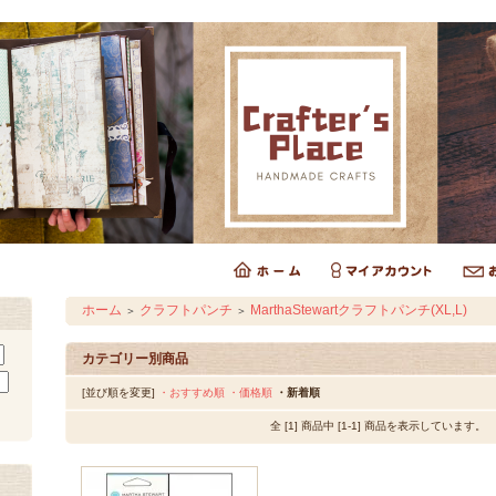
ホーム
クラフトパンチ
MarthaStewartクラフトパンチ(XL,L)
＞
＞
カテゴリー別商品
[並び順を変更]
・おすすめ順
・価格順
・新着順
全 [1] 商品中 [1-1] 商品を表示しています。