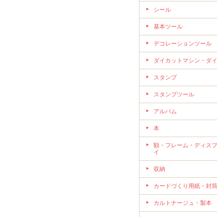
シール
基本ツール
デコレーションツール
ダイカットマシン・ダ
スタンプ
スタンプツール
アルバム
本
額・フレーム・ディス
イ
収納
カードづくり用紙・封
カルトナージュ・製本