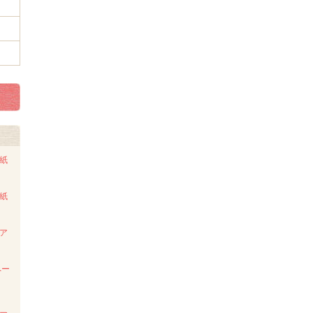
ト紙
ト紙
ンア
ペー