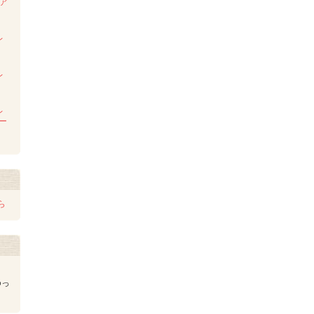
ンア
ム
レ
レ
レ
レー
ら
ゆっ