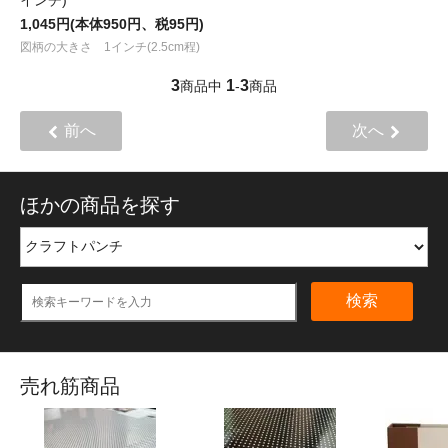
1,045円(本体950円、税95円)
図柄の大きさ 1インチ(2.5cm程)
3
1
3
商品中
-
商品
前へ
次へ
ほかの商品を探す
検索
売れ筋商品