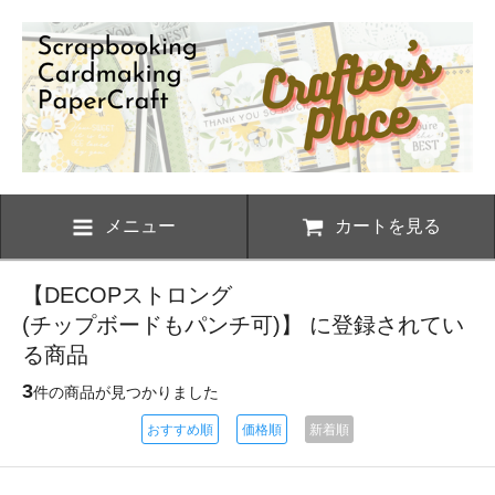
メニュー
カートを見る
【DECOPストロング
(チップボードもパンチ可)】 に登録されてい
る商品
3
件の商品が見つかりました
おすすめ順
価格順
新着順