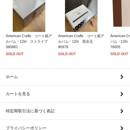
American Crafts コート紙ア
American Crafts コート紙ア
American
ルバム・12in ストライプ
ルバム・12in 黒水玉
バム・12i
380861
96979
76005
SOLD OUT
SOLD OUT
SOLD OUT
ホーム
カートを見る
特定商取引法に基づく表記
プライバシーポリシー