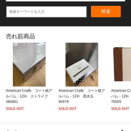
検索
売れ筋商品
American Crafts コート紙ア
American Crafts コート紙ア
American
ルバム・12in ストライプ
ルバム・12in 黒水玉
バム・12i
380861
96979
76005
SOLD OUT
SOLD OUT
SOLD OUT