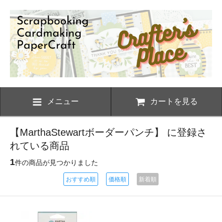
メニュー
カートを見る
【MarthaStewartボーダーパンチ】 に登録さ
れている商品
1
件の商品が見つかりました
おすすめ順
価格順
新着順