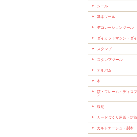
シール
基本ツール
デコレーションツール
ダイカットマシン・ダ
スタンプ
スタンプツール
アルバム
本
額・フレーム・ディス
イ
収納
カードづくり用紙・封
カルトナージュ・製本