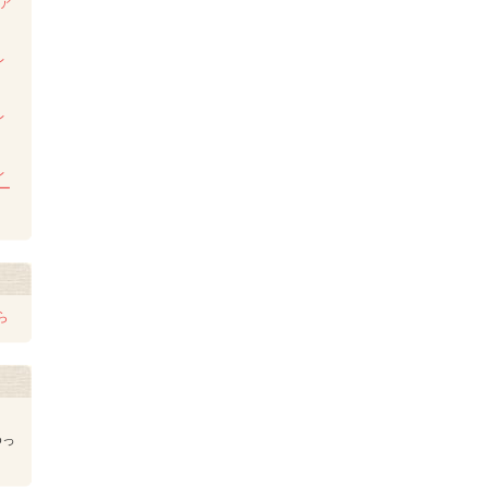
ンア
ム
レ
レ
レ
レー
ら
ゆっ