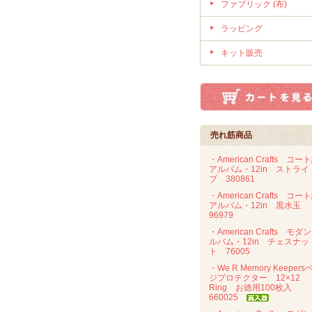
ファブリック (布)
ラッピング
キット販売
売れ筋商品
・American Crafts コー
アルバム・12in ストライ
プ 380861
・American Crafts コー
アルバム・12in 黒水玉
96979
・American Crafts モダ
ルバム・12in チェスナッ
ト 76005
・We R Memory Keepers
ジプロテクター 12×12
Ring お徳用100枚入
660025