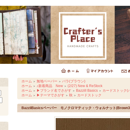
ホーム
無地ペーパー
バラ(ブラウン)
＞
＞
ホーム
♪新着商品 New
(2/27) New & ReStock
＞
＞
ホーム
▶ブランド名でさがす
Bazzill Basics
カードストック(バ
＞
＞
＞
ホーム
▶テーマでさがす
秋
カードストック
＞
＞
＞
BazzilBasicsペーパー モノクロマティック・ウォルナット(Brown3)