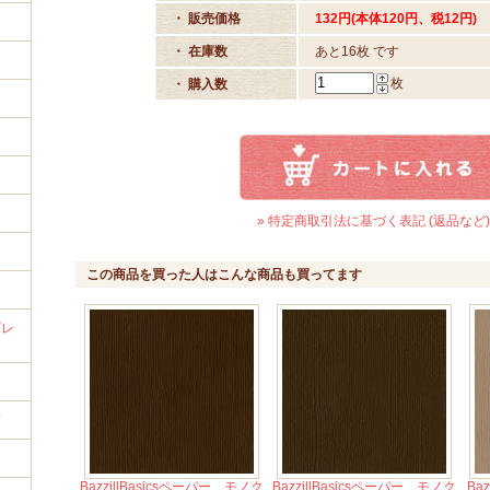
・ 販売価格
132円(本体120円、税12円)
・ 在庫数
あと16枚 です
枚
・ 購入数
イ
» 特定商取引法に基づく表記 (返品など)
この商品を買った人はこんな商品も買ってます
プレ
筒
BazzillBasicsペーパー モノク
BazzillBasicsペーパー モノク
Ba