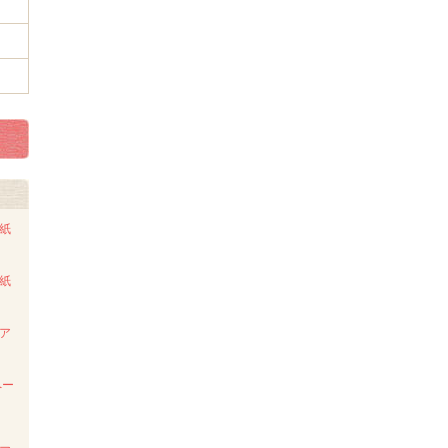
ト紙
ト紙
ンア
ペー