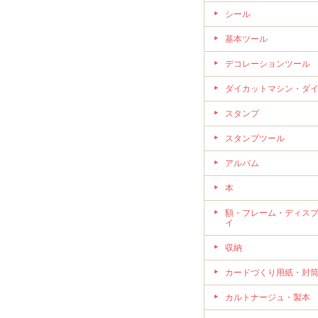
シール
基本ツール
デコレーションツール
ダイカットマシン・ダ
スタンプ
スタンプツール
アルバム
本
額・フレーム・ディス
イ
収納
カードづくり用紙・封
カルトナージュ・製本