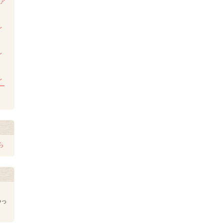
ンア
ム
レ
レ
レ
レー
ら
ゆっ