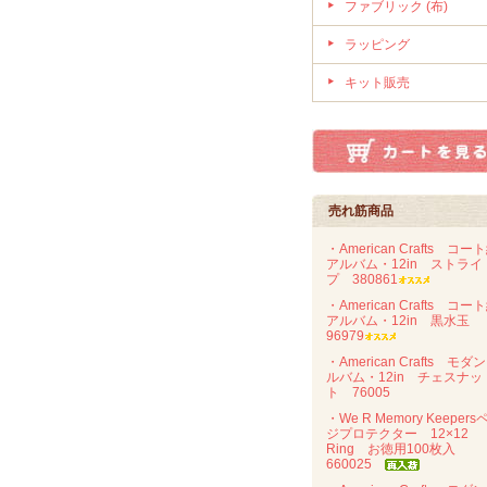
ファブリック (布)
ラッピング
キット販売
売れ筋商品
・American Crafts コー
アルバム・12in ストライ
プ 380861
・American Crafts コー
アルバム・12in 黒水玉
96979
・American Crafts モダ
ルバム・12in チェスナッ
ト 76005
・We R Memory Keepers
ジプロテクター 12×12
Ring お徳用100枚入
660025