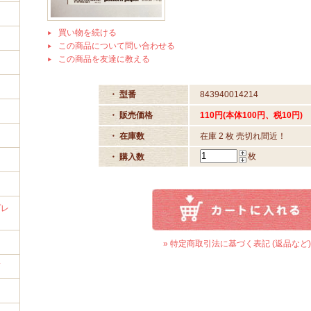
買い物を続ける
この商品について問い合わせる
この商品を友達に教える
イ
・ 型番
843940014214
・ 販売価格
110円(本体100円、税10円)
・ 在庫数
在庫 2 枚 売切れ間近！
枚
・ 購入数
プレ
» 特定商取引法に基づく表記 (返品など)
筒