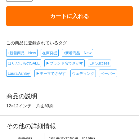
カートに入れる
この商品に登録されているタグ
♪新着商品 New
在庫発掘
♪新着商品 New
ほりだしものSALE
▶ブランド名でさがす
EK Success
Laura Ashley
▶テーマでさがす
ウェディング
ペーパー
商品の説明
12×12インチ 片面印刷
その他の詳細情報
販売価格
165円(本体150円、税15円)