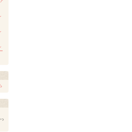
ンア
ム
レ
レ
レ
レー
ら
ゆっ