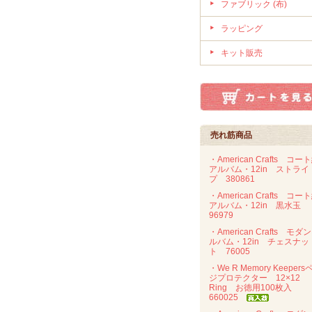
ファブリック (布)
ラッピング
キット販売
売れ筋商品
・American Crafts コー
アルバム・12in ストライ
プ 380861
・American Crafts コー
アルバム・12in 黒水玉
96979
・American Crafts モダ
ルバム・12in チェスナッ
ト 76005
・We R Memory Keepers
ジプロテクター 12×12
Ring お徳用100枚入
660025