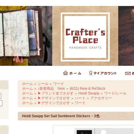
ホーム
シール
ワード
＞
＞
ホーム
♪新着商品 New
(6/11) New & ReStock
＞
＞
ホーム
▶ブランド名でさがす
Heidi Swapp
ワード/シール
＞
＞
＞
ホーム
▶デザインでさがす
ハート
アクセサリー
＞
＞
＞
ホーム
▶デザインでさがす
ワード
＞
＞
Heidi Swapp Set Sail Sentiment Stickers・3色