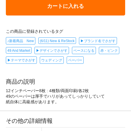
カートに入れる
この商品に登録されているタグ
♪新着商品 New
(6/11) New & ReStock
▶ブランド名でさがす
49 And Market
▶デザインでさがす
ベースになる
赤・ピンク
▶テーマでさがす
ウェディング
ペーパー
商品の説明
12インチペーパー8枚 : 4種類/両面印刷/各2枚
49のペーパーは厚手でハリがあってしっかりしていて
紙自体に高級感があります。
その他の詳細情報