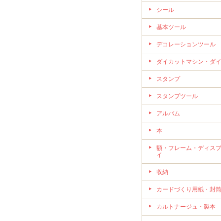
シール
基本ツール
デコレーションツール
ダイカットマシン・ダ
スタンプ
スタンプツール
アルバム
本
額・フレーム・ディス
イ
収納
カードづくり用紙・封
カルトナージュ・製本