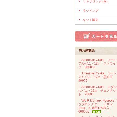
ファブリック (布)
ラッピング
キット販売
売れ筋商品
・American Crafts コー
アルバム・12in ストライ
プ 380861
・American Crafts コー
アルバム・12in 黒水玉
96979
・American Crafts モダ
ルバム・12in チェスナッ
ト 76005
・We R Memory Keepers
ジプロテクター 12×12
Ring お徳用100枚入
660025