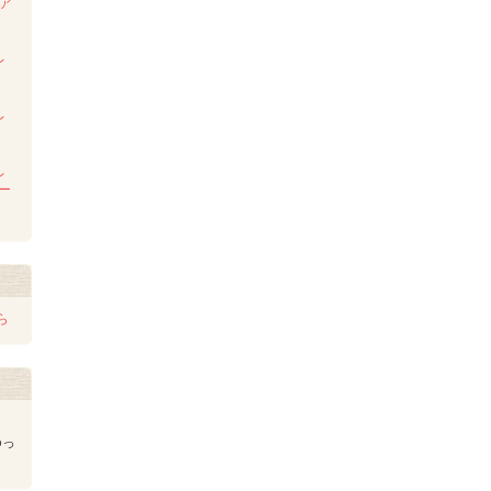
ンア
ム
レ
レ
レ
レー
ら
ゆっ