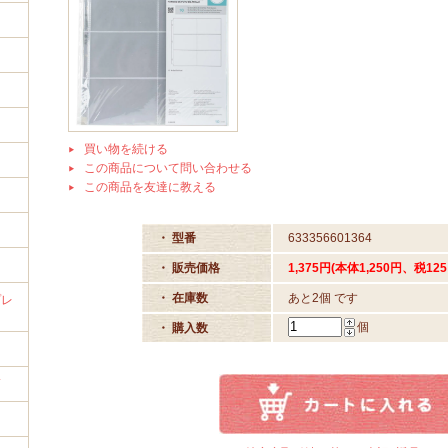
イ
買い物を続ける
この商品について問い合わせる
この商品を友達に教える
・ 型番
633356601364
・ 販売価格
1,375円(本体1,250円、税125
・ 在庫数
あと2個 です
プレ
個
・ 購入数
筒