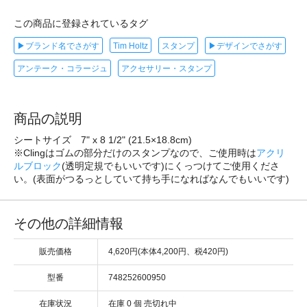
この商品に登録されているタグ
▶ブランド名でさがす
Tim Holtz
スタンプ
▶デザインでさがす
アンテーク・コラージュ
アクセサリー・スタンプ
商品の説明
シートサイズ 7" x 8 1/2" (21.5×18.8cm)
※Clingはゴムの部分だけのスタンプなので、ご使用時は
アクリ
ルブロック
(透明定規でもいいです)にくっつけてご使用くださ
い。(表面がつるっとしていて持ち手になればなんでもいいです)
その他の詳細情報
販売価格
4,620円(本体4,200円、税420円)
型番
748252600950
在庫状況
在庫 0 個 売切れ中