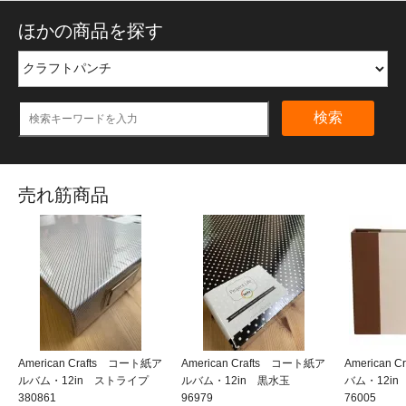
ほかの商品を探す
検索
売れ筋商品
American Crafts コート紙ア
American Crafts コート紙ア
American
ルバム・12in ストライプ
ルバム・12in 黒水玉
バム・12i
380861
96979
76005