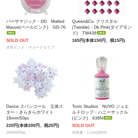
バーサマジック・DD Malted
Queen&Co. クリスタル
Mauve(ペールピンク) GD-76
(Twinkle)・Dk Pink(ダイアモン
ド) TW439
SOLD OUT
165円(本体150円、税15円)
水性インク・チョークタイプ
Darice スパンコール 立体ス
Tonic Studios NUVO ジュエ
ター・きらきらホワイト
ルドロップ・ハニーサックル
18mm/50pc
(ピンク) 638N
220円(本体200円、税20円)
SOLD OUT
18mm/50pc
内容量：1.1oz(30ml)