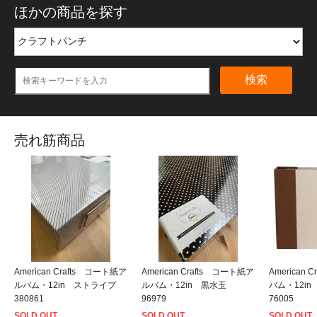
ほかの商品を探す
検索
売れ筋商品
American Crafts コート紙ア
American Crafts コート紙ア
American
ルバム・12in ストライプ
ルバム・12in 黒水玉
バム・12i
380861
96979
76005
SOLD OUT
SOLD OUT
SOLD OUT