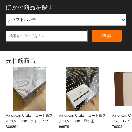
ほかの商品を探す
検索
売れ筋商品
American Crafts コート紙ア
American Crafts コート紙ア
American
ルバム・12in ストライプ
ルバム・12in 黒水玉
バム・12i
380861
96979
76005