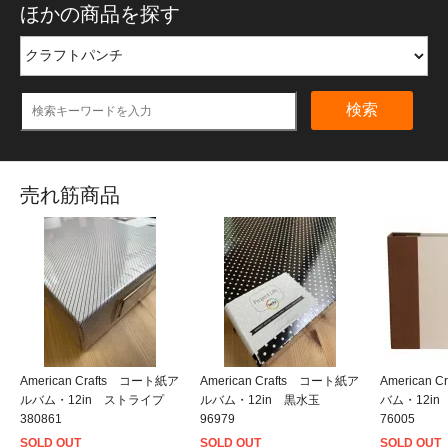
ほかの商品を探す
検索
売れ筋商品
American Crafts コート紙ア
American Crafts コート紙ア
American
ルバム・12in ストライプ
ルバム・12in 黒水玉
バム・12i
380861
96979
76005
SOLD OUT
SOLD OUT
SOLD OUT