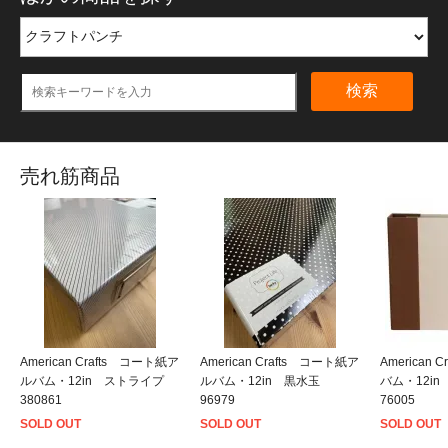
検索
売れ筋商品
American Crafts コート紙ア
American Crafts コート紙ア
American
ルバム・12in ストライプ
ルバム・12in 黒水玉
バム・12i
380861
96979
76005
SOLD OUT
SOLD OUT
SOLD OUT