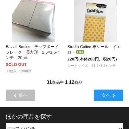
Bazzill Basics チップボード
Studio Calico 布シール イエ
フレーク・長方形 2.5×1.5イ
ロー
ンチ 20pc
220円(本体200円、税20円)
SOLD OUT
シートサイズ 31.5×8.2センチ
30枚入 2mm厚
31
1
12
商品中
-
商品
前へ
次へ
ほかの商品を探す