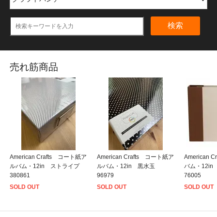
検索
売れ筋商品
American Crafts コート紙ア
American Crafts コート紙ア
American
ルバム・12in ストライプ
ルバム・12in 黒水玉
バム・12i
380861
96979
76005
SOLD OUT
SOLD OUT
SOLD OUT