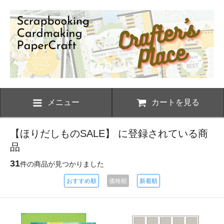
メニュー
カートを見る
【ほりだしものSALE】 に登録されている商
品
31
件の商品が見つかりました
おすすめ順
価格順
新着順