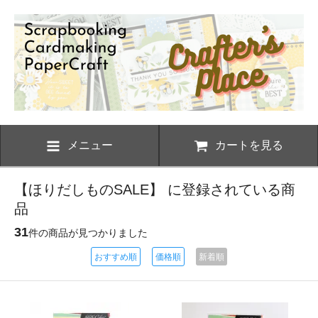
メニュー
カートを見る
【ほりだしものSALE】 に登録されている商
品
31
件の商品が見つかりました
おすすめ順
価格順
新着順