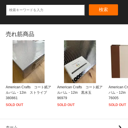
検索
売れ筋商品
American Crafts コート紙ア
American Crafts コート紙ア
American
ルバム・12in ストライプ
ルバム・12in 黒水玉
バム・12i
380861
96979
76005
SOLD OUT
SOLD OUT
SOLD OUT
ホーム