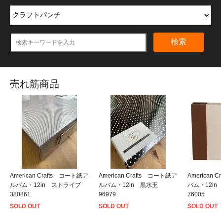
検索
売れ筋商品
American Crafts コート紙ア
American Crafts コート紙ア
American
ルバム・12in ストライプ
ルバム・12in 黒水玉
バム・12i
380861
96979
76005
SOLD OUT
SOLD OUT
SOLD OUT