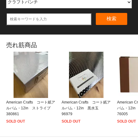
検索
売れ筋商品
American Crafts コート紙ア
American Crafts コート紙ア
American
ルバム・12in ストライプ
ルバム・12in 黒水玉
バム・12i
380861
96979
76005
SOLD OUT
SOLD OUT
SOLD OUT