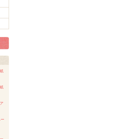
ト紙
ト紙
ンア
ペー