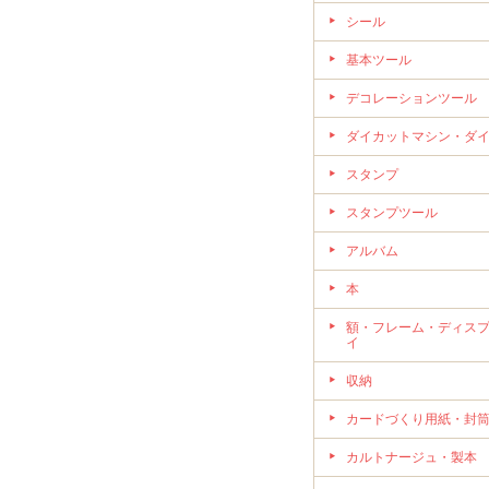
シール
基本ツール
デコレーションツール
ダイカットマシン・ダ
スタンプ
スタンプツール
アルバム
本
額・フレーム・ディス
イ
収納
カードづくり用紙・封
カルトナージュ・製本