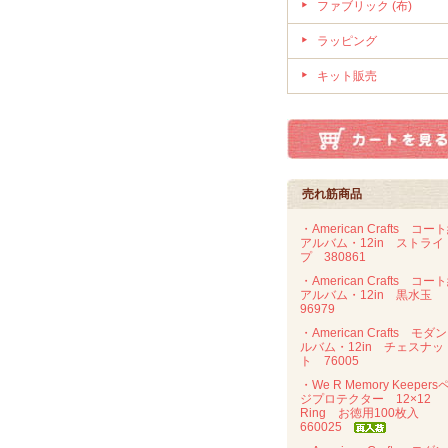
ファブリック (布)
ラッピング
キット販売
売れ筋商品
・American Crafts コー
アルバム・12in ストライ
プ 380861
・American Crafts コー
アルバム・12in 黒水玉
96979
・American Crafts モダ
ルバム・12in チェスナッ
ト 76005
・We R Memory Keepers
ジプロテクター 12×12
Ring お徳用100枚入
660025