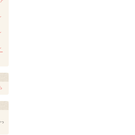
ンア
ム
レ
レ
レ
レー
ら
ゆっ