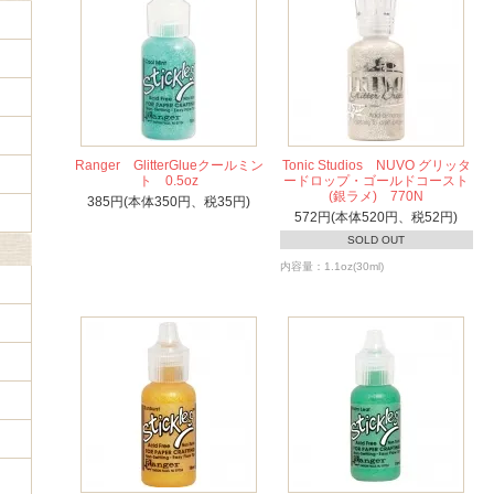
Ranger GlitterGlueクールミン
Tonic Studios NUVO グリッタ
ト 0.5oz
ードロップ・ゴールドコースト
(銀ラメ) 770N
385円(本体350円、税35円)
572円(本体520円、税52円)
SOLD OUT
内容量：1.1oz(30ml)