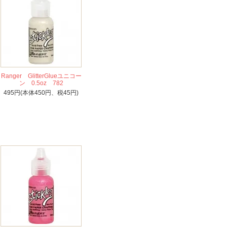
Ranger GlitterGlueユニコー
ン 0.5oz 782
495円(本体450円、税45円)