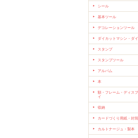
シール
基本ツール
デコレーションツール
ダイカットマシン・ダ
スタンプ
スタンプツール
アルバム
本
額・フレーム・ディス
イ
収納
カードづくり用紙・封
カルトナージュ・製本