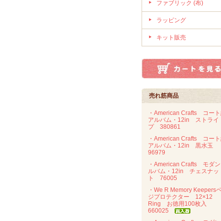
ファブリック (布)
ラッピング
キット販売
売れ筋商品
・American Crafts コー
アルバム・12in ストライ
プ 380861
・American Crafts コー
アルバム・12in 黒水玉
96979
・American Crafts モダ
ルバム・12in チェスナッ
ト 76005
・We R Memory Keepers
ジプロテクター 12×12
Ring お徳用100枚入
660025