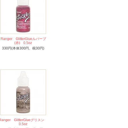
Ranger GlitterGlueルバーブ
(赤) 0.5oz
330円(本体300円、税30円)
Ranger GlitterGlueグリスン
0.5oz